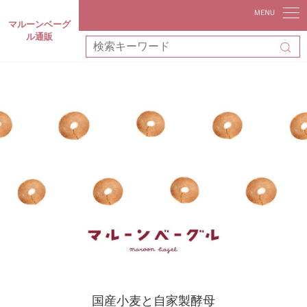
マルーンベーグ
ル通販
←
→
国産小麦と自家製酵母